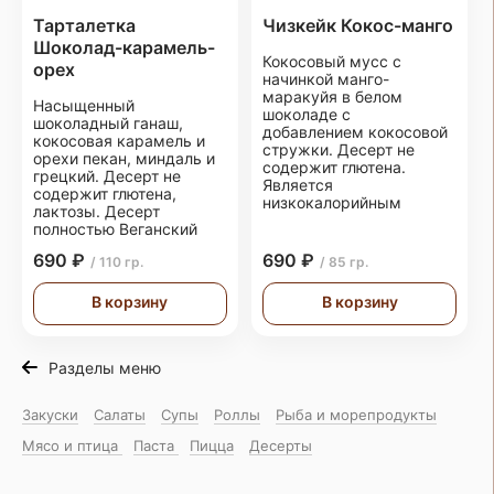
Тарталетка
Чизкейк Кокос-манго
Шоколад-карамель-
Кокосовый мусс с
орех
начинкой манго-
маракуйя в белом
Насыщенный
шоколаде с
шоколадный ганаш,
добавлением кокосовой
кокосовая карамель и
стружки. Десерт не
орехи пекан, миндаль и
содержит глютена.
грецкий. Десерт не
Является
содержит глютена,
низкокалорийным
лактозы. Десерт
полностью Веганский
690 ₽
690 ₽
/ 110 гр.
/ 85 гр.
В корзину
В корзину
Разделы меню
Закуски
Салаты
Супы
Роллы
Рыба и морепродукты
Мясо и птица
Паста
Пицца
Десерты