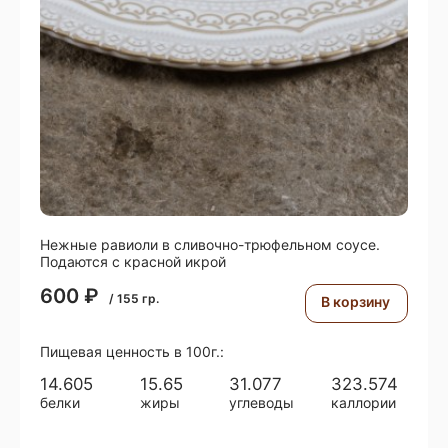
Нежные равиоли в сливочно-трюфельном соусе.
Подаются с красной икрой
600
₽
/
155
гр.
В корзину
Пищевая ценность в 100г.:
14.605
15.65
31.077
323.574
белки
жиры
углеводы
каллории