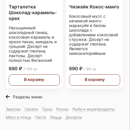
Тарталетка
Чизкейк Кокос-манго
Шоколад-карамель-
Кокосовый мусс с
орех
начинкой манго-
маракуйя в белом
Насыщенный
шоколаде с
шоколадный ганаш,
добавлением кокосовой
кокосовая карамель и
стружки. Десерт не
орехи пекан, миндаль и
содержит глютена.
грецкий. Десерт не
Является
содержит глютена,
низкокалорийным
лактозы. Десерт
полностью Веганский
690 ₽
690 ₽
/ 110 гр.
/ 85 гр.
В корзину
В корзину
Разделы меню
Закуски
Салаты
Супы
Роллы
Рыба и морепродукты
Мясо и птица
Паста
Пицца
Десерты