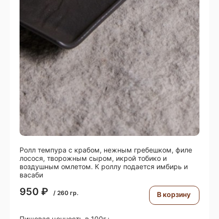
Ролл темпура с крабом, нежным гребешком, филе
лосося, творожным сыром, икрой тобико и
воздушным омлетом. К роллу подается имбирь и
васаби
950
₽
/
260
гр.
В корзину
Пищевая ценность в 100г.: