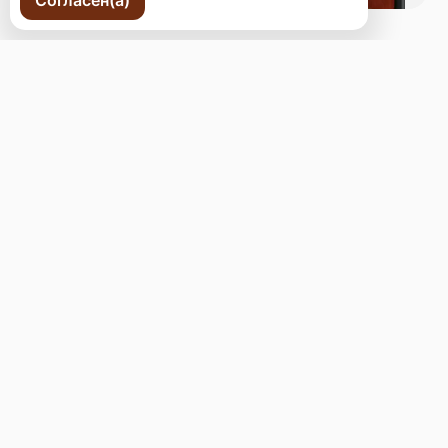
Согласен(а)
г. Владивосток, Океанский пр., 98а
Бронь стола
Меню
Новости
Доставка и оплата
О нас
Оставить отзыв
+7 (423) 254-56-55
Телефон доставки
toomanprojectvl@gmail.com