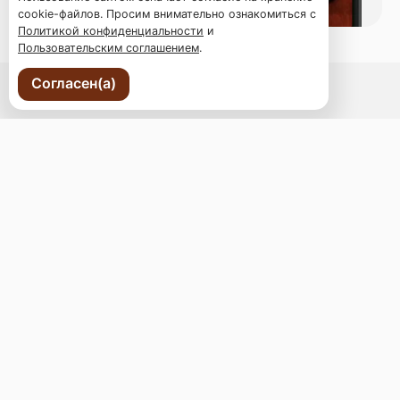
cookie-файлов. Просим внимательно ознакомиться с
Политикой конфиденциальности
и
Пользовательским соглашением
.
Согласен(а)
г. Владивосток, Океанский пр., 98а
Бронь стола
Меню
Новости
Доставка и оплата
О нас
Оставить отзыв
+7 (423) 254-56-55
Телефон доставки