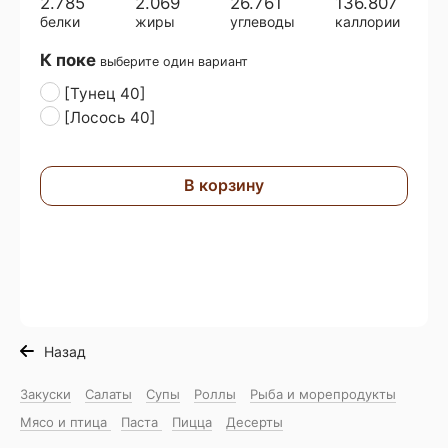
2.785
2.069
26.761
136.807
белки
жиры
углеводы
каллории
К поке
выберите один вариант
[Тунец 40]
[Лосось 40]
В корзину
Назад
Закуски
Салаты
Супы
Роллы
Рыба и морепродукты
Мясо и птица
Паста
Пицца
Десерты