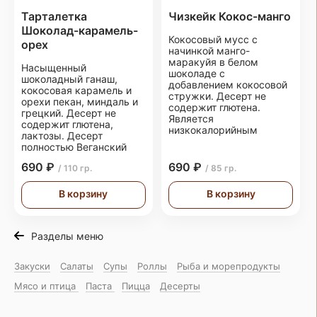
Тарталетка
Чизкейк Кокос-манго
Шоколад-карамель-
Кокосовый мусс с
орех
начинкой манго-
маракуйя в белом
Насыщенный
шоколаде с
шоколадный ганаш,
добавлением кокосовой
кокосовая карамель и
стружки. Десерт не
орехи пекан, миндаль и
содержит глютена.
грецкий. Десерт не
Является
содержит глютена,
низкокалорийным
лактозы. Десерт
полностью Веганский
690 ₽
690 ₽
/ 110 гр.
/ 85 гр.
В корзину
В корзину
Разделы меню
Закуски
Салаты
Супы
Роллы
Рыба и морепродукты
Мясо и птица
Паста
Пицца
Десерты